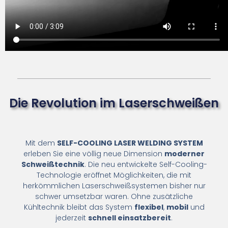
Die Revolution im Laserschweißen
Mit dem
SELF-COOLING LASER WELDING SYSTEM
erleben Sie eine völlig neue Dimension
moderner
Schweißtechnik
. Die neu entwickelte Self-Cooling-
Technologie eröffnet Möglichkeiten, die mit
herkömmlichen Laserschweißsystemen bisher nur
schwer umsetzbar waren. Ohne zusätzliche
Kühltechnik bleibt das System
flexibel
,
mobil
und
jederzeit
schnell einsatzbereit
.